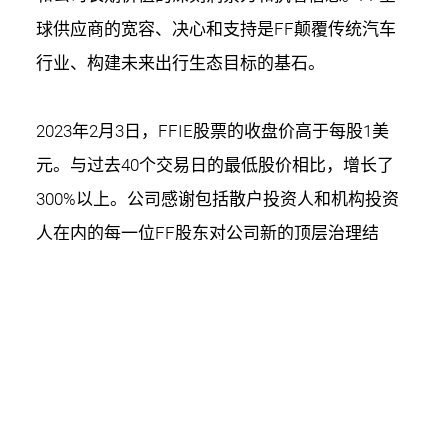
球供应商的宽容、决心和支持是FF颠覆传统汽车
行业、构建未来出行生态目标的基石。
2023年2月3日，FFIE股票的收盘价高于每股1美
元。与过去40个交易日的最低股价相比，增长了
300%以上。公司感谢包括散户投资人和机构投资
人在内的每一位FF股东对公司新的顶层治理结
构、新董事会和新管理层的高度信任和支持。 这
是为FF价值全面回归打下的根本基础。
"我很高兴看到Faraday Future在FFGP的合作和支
持下，获得了这一轮关键融资中来自多位投资方的
承诺。同时，FFGP还协助FF解决了关键的认股权