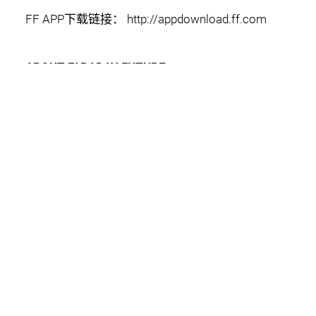
FF APP下载链接：
http://appdownload.ff.com
ABOUT FARADAY FUTURE
FF is the pioneer of the Ultimate Intelligent
TechLuxury ultra spire market in the intelligent EV
era, and a disruptor of the traditional ultra-luxury
car industry. FF is not just an EV company, but also
a software-driven company of intelligent internet
AI product.
FOLLOW FARADAY FUTURE:
https://www.ff.com/
https://www.ff.com/us/mobile-app/