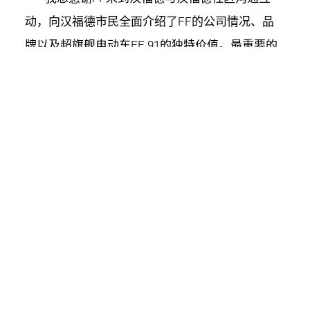
动，向汉福德市民全面介绍了FF的公司情况、品
牌以及超旗舰电动车FF 91的独特价值。最重要的
是，FF还介绍了汉福德工厂进展以及工厂为汉福
德带来的众多就业机会"，加州汉福德市市长
Francisco Ramirez说，"毫无疑问，FF正在汉福德
创造高质量的就业机会，正如我们在社区日上看到
的，汉福德市将和Faraday Future一起努力，为我
们的社区创造更多积极的就业机会。