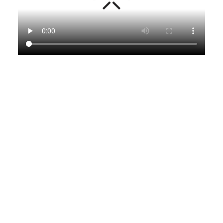
Faraday Future 已经在I.A.I. (Internet,
autonomous driving, and intelligent)系统和电动车
辆系统方面实现了重大的产品升级换代。这包括对
主要子系统的升级换代，如电机、动力系统、
ADAS(高级驾驶辅助系统)、LiDAR(激光雷达)、车
载摄像头以及车载显示器等。这些升级换代进一步
提高了FF 91的质量、卓越的产品力以及颠覆行业
的用户体验。