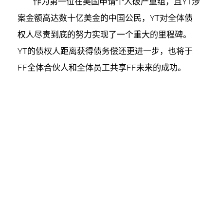
作为第一位在美国申请个人破产重组，且YT涉
案金额高达数十亿美金的中国公民，YT对全体债
权人尽责到底的努力实现了一个重大的里程碑。
YT的债权人距离获得债务偿还更进一步，也将于
FF全体合伙人和全体员工共享FF未来的成功。
YT个人破产重组方案获得法院批准也为FF尽
快完成股权融资解除了最大的障碍。凭借FF的产
品技术领先性和资产价值，有望短期内完成股权融
资的目标并实现FF 91的尽快交付。
YT和他的债务处理小组对全体债权人的支持表
示诚挚的谢意，无论他们对重组方案持有何种立
场。作为FF的创始人和CPUO，YT将会继续努力履